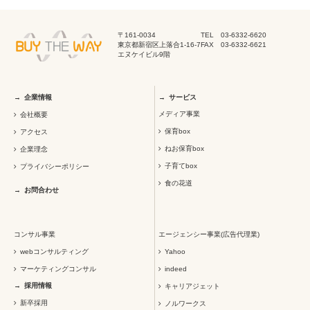
〒161-0034
TEL 03-6332-6620
東京都新宿区上落合1-16-7
FAX 03-6332-6621
エヌケイビル9階
企業情報
サービス
メディア事業
会社概要
保育box
アクセス
ねお保育box
企業理念
子育てbox
プライバシーポリシー
食の花道
お問合わせ
コンサル事業
エージェンシー事業(広告代理業)
webコンサルティング
Yahoo
マーケティングコンサル
indeed
採用情報
キャリアジェット
新卒採用
ノルワークス