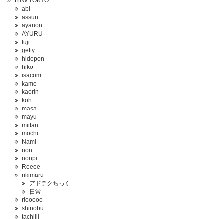
BTW TOKYO
abi
assun
ayanon
AYURU
fuji
getty
hidepon
hiko
isacom
kame
kaorin
koh
masa
mayu
miitan
mochi
Nami
non
nonpi
Reeee
rikimaru
アドテクちっく
日常
riooooo
shinobu
tachiiii