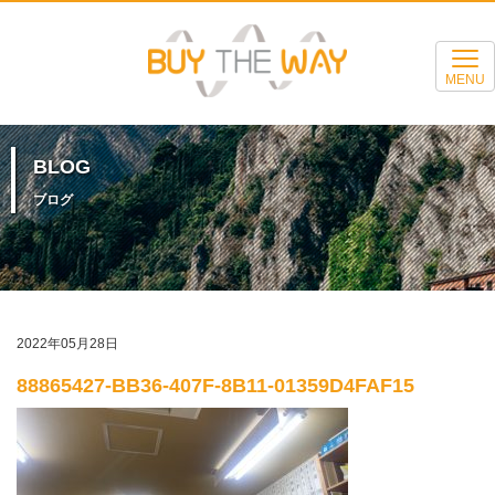
MENU
BLOG
ブログ
2022年05月28日
88865427-BB36-407F-8B11-01359D4FAF15