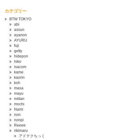
カテゴリー
BTW TOKYO
abi
assun
ayanon
AYURU
fuji
getty
hidepon
hiko
isacom
kame
kaorin
koh
masa
mayu
miitan
mochi
Nami
non
nonpi
Reeee
rikimaru
アドテクちっく