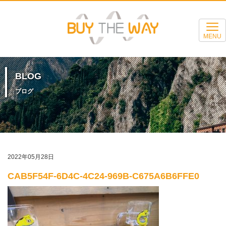
MENU
BLOG
ブログ
2022年05月28日
CAB5F54F-6D4C-4C24-969B-C675A6B6FFE0