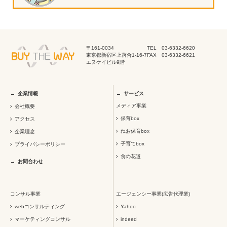
〒161-0034
TEL 03-6332-6620
東京都新宿区上落合1-16-7
FAX 03-6332-6621
エヌケイビル9階
企業情報
サービス
メディア事業
会社概要
保育box
アクセス
ねお保育box
企業理念
子育てbox
プライバシーポリシー
食の花道
お問合わせ
コンサル事業
エージェンシー事業(広告代理業)
webコンサルティング
Yahoo
マーケティングコンサル
indeed