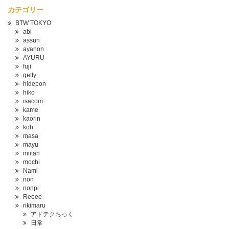
カテゴリー
BTW TOKYO
abi
assun
ayanon
AYURU
fuji
getty
hidepon
hiko
isacom
kame
kaorin
koh
masa
mayu
miitan
mochi
Nami
non
nonpi
Reeee
rikimaru
アドテクちっく
日常