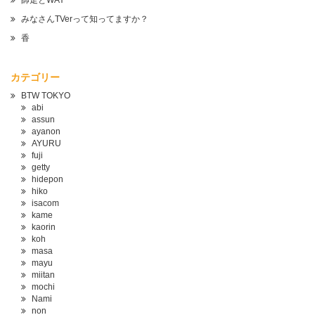
師走とWAY
みなさんTVerって知ってますか？
香
カテゴリー
BTW TOKYO
abi
assun
ayanon
AYURU
fuji
getty
hidepon
hiko
isacom
kame
kaorin
koh
masa
mayu
miitan
mochi
Nami
non