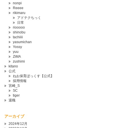
nonpi
Reeee
rikimaru
アドテクちっく
日常
riooooo
shinobu
tachiiii
yasumichan
Yossy
yuu
ZiMA
zushimi
kitano
公式
ねお保育ぼっくす【公式】
採用情報
宮崎_S
SC
tiger
退職
アーカイブ
2024年12月