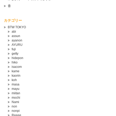
香
カテゴリー
BTW TOKYO
abi
assun
ayanon
AYURU
fuji
getty
hidepon
hiko
isacom
kame
kaorin
koh
masa
mayu
miitan
mochi
Nami
non
nonpi
Reeee