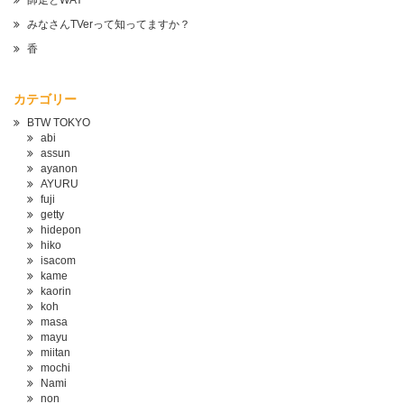
師走とWAY
みなさんTVerって知ってますか？
香
カテゴリー
BTW TOKYO
abi
assun
ayanon
AYURU
fuji
getty
hidepon
hiko
isacom
kame
kaorin
koh
masa
mayu
miitan
mochi
Nami
non