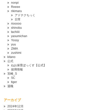
nonpi
Reeee
rikimaru
アドテクちっく
日常
riooooo
shinobu
tachiiii
yasumichan
Yossy
yuu
ZiMA
zushimi
kitano
公式
ねお保育ぼっくす【公式】
採用情報
宮崎_S
SC
tiger
退職
アーカイブ
2024年12月