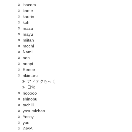
isacom
kame
kaorin
koh
masa
mayu
miitan
mochi
Nami
non
nonpi
Reeee
rikimaru
アドテクちっく
日常
riooooo
shinobu
tachiiii
yasumichan
Yossy
yuu
ZiMA