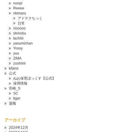
nonpi
Reeee
rikimaru
アドテクちっく
日常
riooooo
shinobu
tachiiii
yasumichan
Yossy
yuu
ZiMA
zushimi
kitano
公式
ねお保育ぼっくす【公式】
採用情報
宮崎_S
SC
tiger
退職
アーカイブ
2024年12月