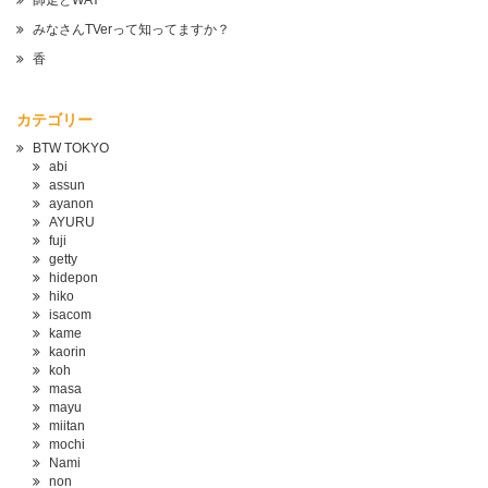
師走とWAY
みなさんTVerって知ってますか？
香
カテゴリー
BTW TOKYO
abi
assun
ayanon
AYURU
fuji
getty
hidepon
hiko
isacom
kame
kaorin
koh
masa
mayu
miitan
mochi
Nami
non