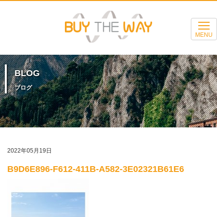
MENU
BLOG
ブログ
2022年05月19日
B9D6E896-F612-411B-A582-3E02321B61E6