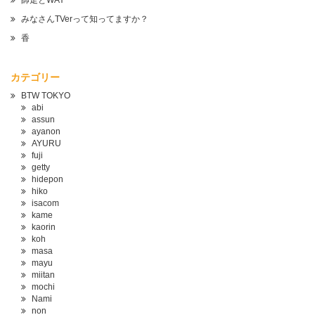
師走とWAY
みなさんTVerって知ってますか？
香
カテゴリー
BTW TOKYO
abi
assun
ayanon
AYURU
fuji
getty
hidepon
hiko
isacom
kame
kaorin
koh
masa
mayu
miitan
mochi
Nami
non