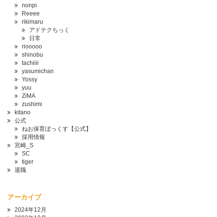
nonpi
Reeee
rikimaru
アドテクちっく
日常
riooooo
shinobu
tachiiii
yasumichan
Yossy
yuu
ZiMA
zushimi
kitano
公式
ねお保育ぼっくす【公式】
採用情報
宮崎_S
SC
tiger
退職
アーカイブ
2024年12月