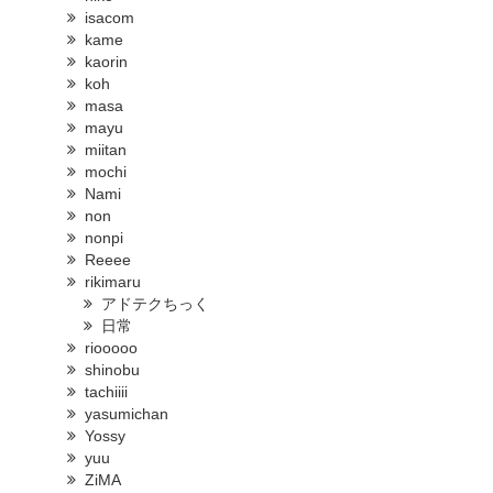
isacom
kame
kaorin
koh
masa
mayu
miitan
mochi
Nami
non
nonpi
Reeee
rikimaru
アドテクちっく
日常
riooooo
shinobu
tachiiii
yasumichan
Yossy
yuu
ZiMA