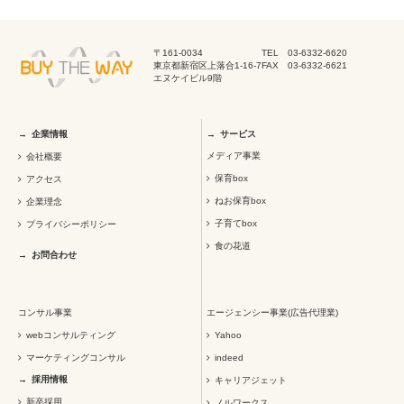
〒161-0034
TEL 03-6332-6620
東京都新宿区上落合1-16-7
FAX 03-6332-6621
エヌケイビル9階
企業情報
サービス
メディア事業
会社概要
保育box
アクセス
ねお保育box
企業理念
子育てbox
プライバシーポリシー
食の花道
お問合わせ
コンサル事業
エージェンシー事業(広告代理業)
webコンサルティング
Yahoo
マーケティングコンサル
indeed
採用情報
キャリアジェット
新卒採用
ノルワークス