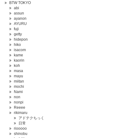
BTW TOKYO
abi
assun
ayanon
AYURU
fuji
getty
hidepon
hiko
isacom
kame
kaorin
koh
masa
mayu
miitan
mochi
Nami
non
nonpi
Reeee
rikimaru
アドテクちっく
日常
riooooo
shinobu