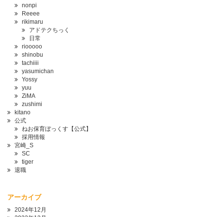
nonpi
Reeee
rikimaru
アドテクちっく
日常
riooooo
shinobu
tachiiii
yasumichan
Yossy
yuu
ZiMA
zushimi
kitano
公式
ねお保育ぼっくす【公式】
採用情報
宮崎_S
SC
tiger
退職
アーカイブ
2024年12月