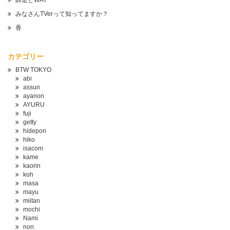
師走とWAY
みなさんTVerって知ってますか？
香
カテゴリー
BTW TOKYO
abi
assun
ayanon
AYURU
fuji
getty
hidepon
hiko
isacom
kame
kaorin
koh
masa
mayu
miitan
mochi
Nami
non