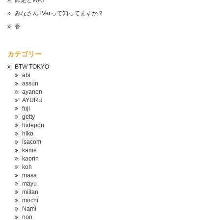
師走とWAY
みなさんTVerって知ってますか？
香
カテゴリー
BTW TOKYO
abi
assun
ayanon
AYURU
fuji
getty
hidepon
hiko
isacom
kame
kaorin
koh
masa
mayu
miitan
mochi
Nami
non