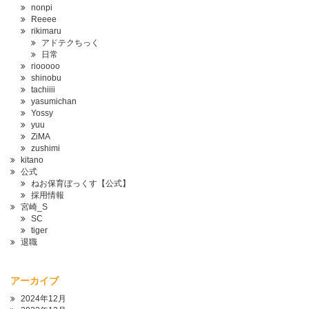
nonpi
Reeee
rikimaru
アドテクちっく
日常
riooooo
shinobu
tachiiii
yasumichan
Yossy
yuu
ZiMA
zushimi
kitano
公式
ねお保育ぼっくす【公式】
採用情報
宮崎_S
SC
tiger
退職
アーカイブ
2024年12月