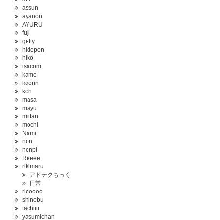
assun
ayanon
AYURU
fuji
getty
hidepon
hiko
isacom
kame
kaorin
koh
masa
mayu
miitan
mochi
Nami
non
nonpi
Reeee
rikimaru
アドテクちっく
日常
riooooo
shinobu
tachiiii
yasumichan