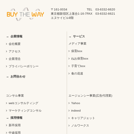
〒161-0034
TEL 03-6332-6620
東京都新宿区上落合1-16-7
FAX 03-6332-6621
エヌケイビル9階
企業情報
サービス
メディア事業
会社概要
保育box
アクセス
ねお保育box
企業理念
子育てbox
プライバシーポリシー
食の花道
お問合わせ
コンサル事業
エージェンシー事業(広告代理業)
webコンサルティング
Yahoo
マーケティングコンサル
indeed
採用情報
キャリアジェット
新卒採用
ノルワークス
中途採用