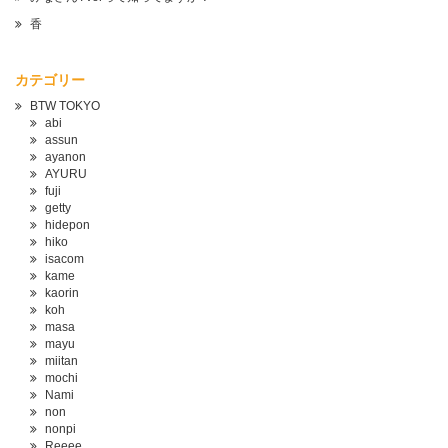
香
カテゴリー
BTW TOKYO
abi
assun
ayanon
AYURU
fuji
getty
hidepon
hiko
isacom
kame
kaorin
koh
masa
mayu
miitan
mochi
Nami
non
nonpi
Reeee