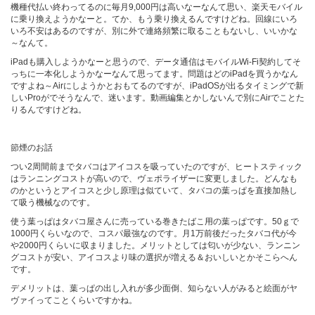
機種代払い終わってるのに毎月9,000円は高いなーなんて思い、楽天モバイル
に乗り換えようかなーと。てか、もう乗り換えるんですけどね。回線にいろ
いろ不安はあるのですが、別に外で連絡頻繁に取ることもないし、いいかな
～なんて。
iPadも購入しようかなーと思うので、データ通信はモバイルWi-Fi契約してそ
っちに一本化しようかなーなんて思ってます。問題はどのiPadを買うかなん
ですよね～Airにしようかとおもてるのですが、iPadOSが出るタイミングで新
しいProがでそうなんで、迷います。動画編集とかしないんで別にAirでことた
りるんですけどね。
節煙のお話
つい2周間前までタバコはアイコスを吸っていたのですが、ヒートスティック
はランニングコストが高いので、ヴェポライザーに変更しました。どんなも
のかというとアイコスと少し原理は似ていて、タバコの葉っぱを直接加熱し
て吸う機械なのです。
使う葉っぱはタバコ屋さんに売っている巻きたばこ用の葉っぱです。50ｇで
1000円くらいなので、コスパ最強なのです。月1万前後だったタバコ代が今
や2000円くらいに収まりました。メリットとしては匂いが少ない、ランニン
グコストが安い、アイコスより味の選択が増える＆おいしいとかそこらへん
です。
デメリットは、葉っぱの出し入れが多少面倒、知らない人がみると絵面がヤ
ヴァイってことくらいですかね。