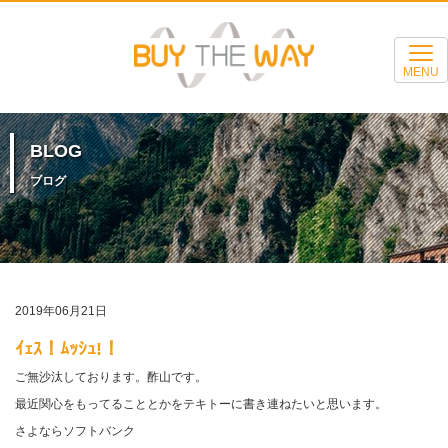
MENU
BLOG
ブログ
2019年06月21日
ｲｪｽ！ﾑｯｼｭ!！
ご無沙汰しております。酢山です。
最近関心をもってることとかをテキトーに書き連ねたいと思います。
さよならソフトバンク