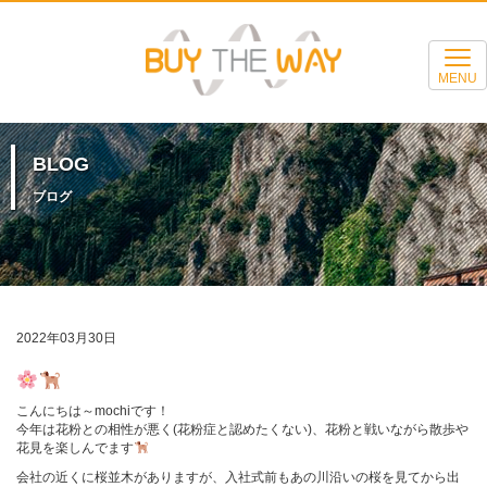
MENU
BLOG
ブログ
2022年03月30日
こんにちは～mochiです！
今年は花粉との相性が悪く(花粉症と認めたくない)、花粉と戦いながら散歩や
花見を楽しんでます
会社の近くに桜並木がありますが、入社式前もあの川沿いの桜を見てから出