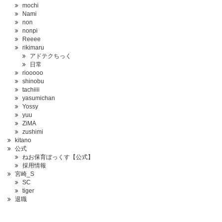
mochi
Nami
non
nonpi
Reeee
rikimaru
アドテクちっく
日常
riooooo
shinobu
tachiiii
yasumichan
Yossy
yuu
ZiMA
zushimi
kitano
公式
ねお保育ぼっくす【公式】
採用情報
宮崎_S
SC
tiger
退職