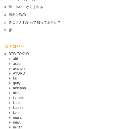
酔っ払いにからまれる
師走とWAY
みなさんTVerって知ってますか？
香
カテゴリー
BTW TOKYO
abi
assun
ayanon
AYURU
fuji
getty
hidepon
hiko
isacom
kame
kaorin
koh
masa
mayu
miitan