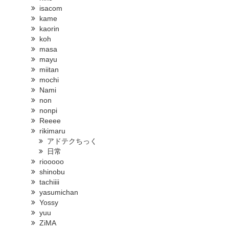
isacom
kame
kaorin
koh
masa
mayu
miitan
mochi
Nami
non
nonpi
Reeee
rikimaru
アドテクちっく
日常
riooooo
shinobu
tachiiii
yasumichan
Yossy
yuu
ZiMA