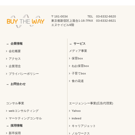
〒161-0034
TEL 03-6332-6620
東京都新宿区上落合1-16-7
FAX 03-6332-6621
エヌケイビル9階
企業情報
サービス
メディア事業
会社概要
保育box
アクセス
ねお保育box
企業理念
子育てbox
プライバシーポリシー
食の花道
お問合わせ
コンサル事業
エージェンシー事業(広告代理業)
webコンサルティング
Yahoo
マーケティングコンサル
indeed
採用情報
キャリアジェット
新卒採用
ノルワークス