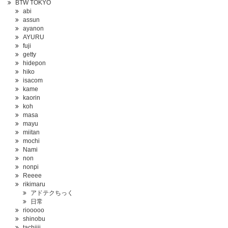
BTW TOKYO
abi
assun
ayanon
AYURU
fuji
getty
hidepon
hiko
isacom
kame
kaorin
koh
masa
mayu
miitan
mochi
Nami
non
nonpi
Reeee
rikimaru
アドテクちっく
日常
riooooo
shinobu
tachiiii