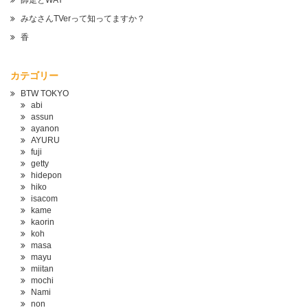
師走とWAY
みなさんTVerって知ってますか？
香
カテゴリー
BTW TOKYO
abi
assun
ayanon
AYURU
fuji
getty
hidepon
hiko
isacom
kame
kaorin
koh
masa
mayu
miitan
mochi
Nami
non