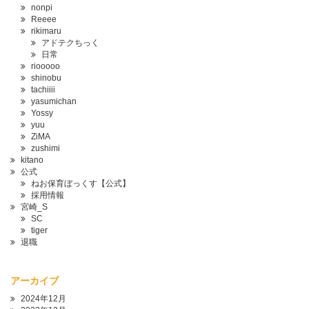
nonpi
Reeee
rikimaru
アドテクちっく
日常
riooooo
shinobu
tachiiii
yasumichan
Yossy
yuu
ZiMA
zushimi
kitano
公式
ねお保育ぼっくす【公式】
採用情報
宮崎_S
SC
tiger
退職
アーカイブ
2024年12月