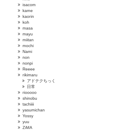
isacom
kame
kaorin
koh
masa
mayu
miitan
mochi
Nami
non
nonpi
Reeee
rikimaru
アドテクちっく
日常
riooooo
shinobu
tachiiii
yasumichan
Yossy
yuu
ZiMA