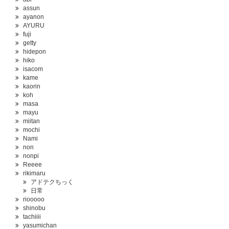
assun
ayanon
AYURU
fuji
getty
hidepon
hiko
isacom
kame
kaorin
koh
masa
mayu
miitan
mochi
Nami
non
nonpi
Reeee
rikimaru
アドテクちっく
日常
riooooo
shinobu
tachiiii
yasumichan