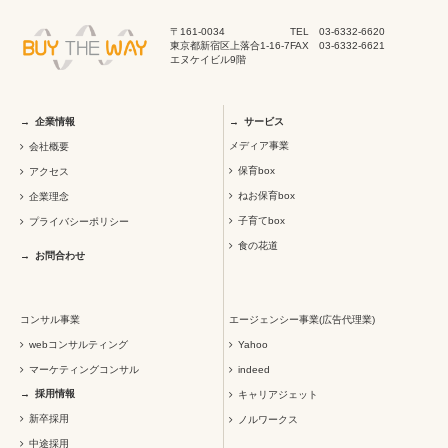
〒161-0034
TEL 03-6332-6620
東京都新宿区上落合1-16-7
FAX 03-6332-6621
エヌケイビル9階
企業情報
サービス
メディア事業
会社概要
保育box
アクセス
ねお保育box
企業理念
子育てbox
プライバシーポリシー
食の花道
お問合わせ
コンサル事業
エージェンシー事業(広告代理業)
webコンサルティング
Yahoo
マーケティングコンサル
indeed
採用情報
キャリアジェット
新卒採用
ノルワークス
中途採用