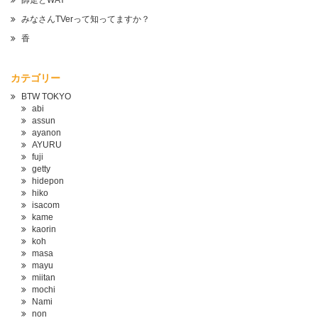
師走とWAY
みなさんTVerって知ってますか？
香
カテゴリー
BTW TOKYO
abi
assun
ayanon
AYURU
fuji
getty
hidepon
hiko
isacom
kame
kaorin
koh
masa
mayu
miitan
mochi
Nami
non