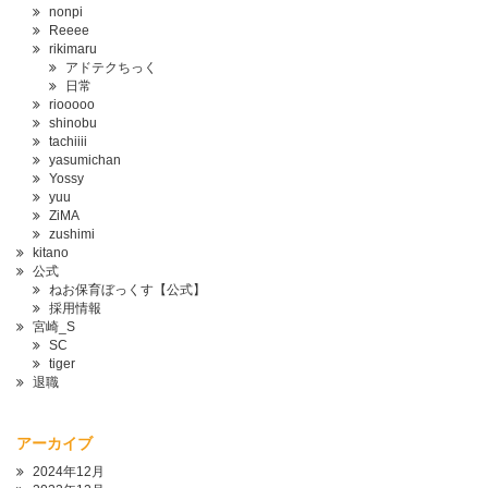
nonpi
Reeee
rikimaru
アドテクちっく
日常
riooooo
shinobu
tachiiii
yasumichan
Yossy
yuu
ZiMA
zushimi
kitano
公式
ねお保育ぼっくす【公式】
採用情報
宮崎_S
SC
tiger
退職
アーカイブ
2024年12月