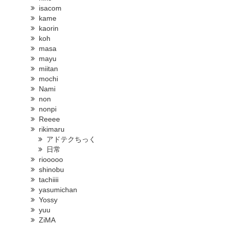
isacom
kame
kaorin
koh
masa
mayu
miitan
mochi
Nami
non
nonpi
Reeee
rikimaru
アドテクちっく
日常
riooooo
shinobu
tachiiii
yasumichan
Yossy
yuu
ZiMA