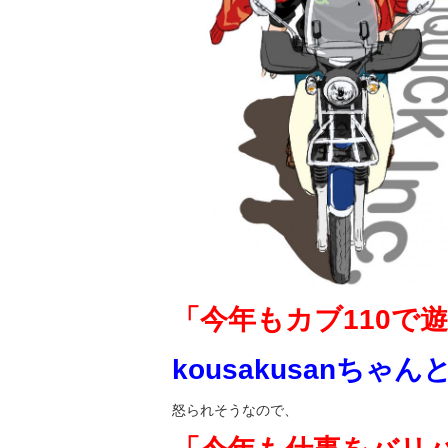
「今年もカブ110で
kousakusanちゃ
怒られそうなので、