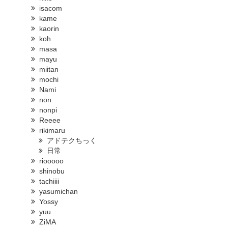
isacom
kame
kaorin
koh
masa
mayu
miitan
mochi
Nami
non
nonpi
Reeee
rikimaru
アドテクちっく
日常
riooooo
shinobu
tachiiii
yasumichan
Yossy
yuu
ZiMA