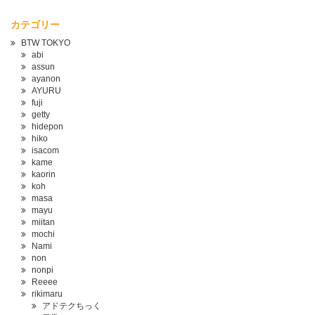
カテゴリー
BTW TOKYO
abi
assun
ayanon
AYURU
fuji
getty
hidepon
hiko
isacom
kame
kaorin
koh
masa
mayu
miitan
mochi
Nami
non
nonpi
Reeee
rikimaru
アドテクちっく