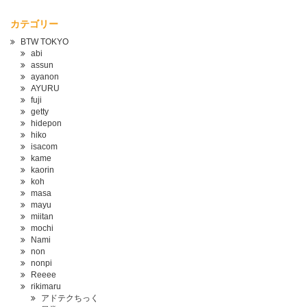
カテゴリー
BTW TOKYO
abi
assun
ayanon
AYURU
fuji
getty
hidepon
hiko
isacom
kame
kaorin
koh
masa
mayu
miitan
mochi
Nami
non
nonpi
Reeee
rikimaru
アドテクちっく