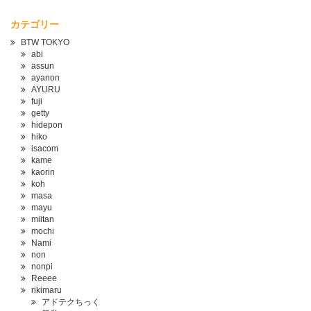
カテゴリー
BTW TOKYO
abi
assun
ayanon
AYURU
fuji
getty
hidepon
hiko
isacom
kame
kaorin
koh
masa
mayu
miitan
mochi
Nami
non
nonpi
Reeee
rikimaru
アドテクちっく