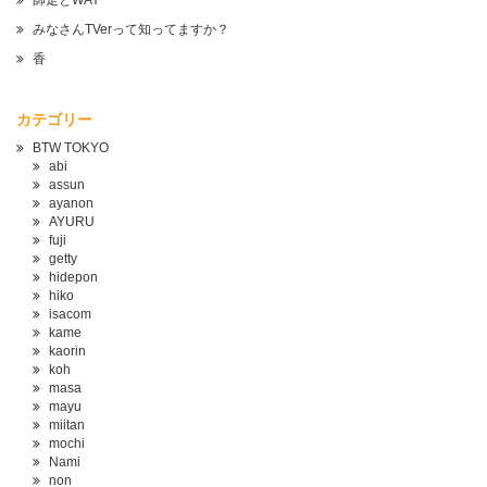
師走とWAY
みなさんTVerって知ってますか？
香
カテゴリー
BTW TOKYO
abi
assun
ayanon
AYURU
fuji
getty
hidepon
hiko
isacom
kame
kaorin
koh
masa
mayu
miitan
mochi
Nami
non