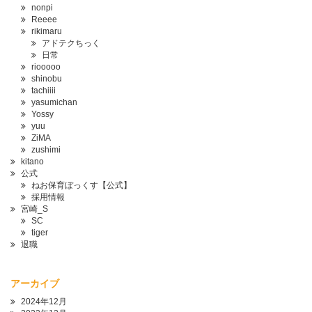
nonpi
Reeee
rikimaru
アドテクちっく
日常
riooooo
shinobu
tachiiii
yasumichan
Yossy
yuu
ZiMA
zushimi
kitano
公式
ねお保育ぼっくす【公式】
採用情報
宮崎_S
SC
tiger
退職
アーカイブ
2024年12月