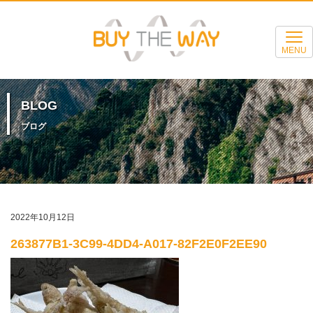
MENU
BLOG
ブログ
2022年10月12日
263877B1-3C99-4DD4-A017-82F2E0F2EE90