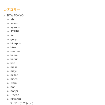
カテゴリー
BTW TOKYO
abi
assun
ayanon
AYURU
fuji
getty
hidepon
hiko
isacom
kame
kaorin
koh
masa
mayu
miitan
mochi
Nami
non
nonpi
Reeee
rikimaru
アドテクちっく