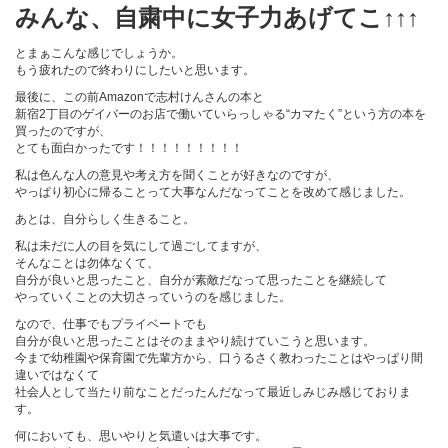
みんな、自粛中に女子力あげてこ↑↑↑
とまぁこんな感じでしょうか。
もう疲れたので終わりにしたいと思います。
最後に、この前Amazonで志村けんさんの本と
新宿2丁目のゲイバーのお店で働いていらっしゃる“カマたく”という方の本を
買ったのですが、
とても面白かったです！！！！！！！！！
私は色んな人の意見や考え方を聞くことが好きなのですが、
やっぱり初心に帰ることって大事なんだなってことを改めて感じました。
あとは、自分らしく生きること。
私は未だに人の目を気にして過ごしてますが、
そんなことは勿体なくて、
自分が良いと思ったこと、自分が素敵だなって思ったことを継続して
やっていくことの大切さっていうのを感じました。
なので、仕事でもプライベートでも
自分が良いと思ったことはそのままやり続けていこうと思います。
今まで幼稚園や保育園で先輩方から、口うるさく教わったことはやっぱり間
違いではなくて
社会人として当たり前なことだったんだなって最近しみじみ感じておりま
す。
何においても、思いやりと気遣いは大事です。