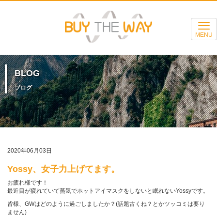
MENU
BLOG
ブログ
2020年06月03日
Yossy、女子力上げてます。
お疲れ様です！
最近目が疲れていて蒸気でホットアイマスクをしないと眠れないYossyです。
皆様、GWはどのように過ごしましたか？(話題古くね？とかツッコミは要り
ません)