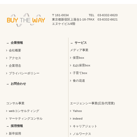
〒161-0034
TEL 03-6332-6620
東京都新宿区上落合1-16-7
FAX 03-6332-6621
エヌケイビル9階
企業情報
サービス
メディア事業
会社概要
保育box
アクセス
ねお保育box
企業理念
子育てbox
プライバシーポリシー
食の花道
お問合わせ
コンサル事業
エージェンシー事業(広告代理業)
webコンサルティング
Yahoo
マーケティングコンサル
indeed
採用情報
キャリアジェット
新卒採用
ノルワークス