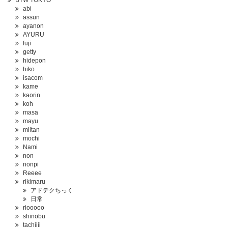
BTW TOKYO
abi
assun
ayanon
AYURU
fuji
getty
hidepon
hiko
isacom
kame
kaorin
koh
masa
mayu
miitan
mochi
Nami
non
nonpi
Reeee
rikimaru
アドテクちっく
日常
riooooo
shinobu
tachiiii