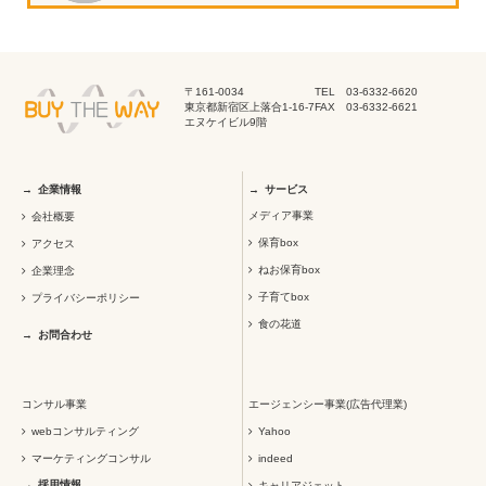
〒161-0034
TEL 03-6332-6620
東京都新宿区上落合1-16-7
FAX 03-6332-6621
エヌケイビル9階
企業情報
サービス
メディア事業
会社概要
保育box
アクセス
ねお保育box
企業理念
子育てbox
プライバシーポリシー
食の花道
お問合わせ
コンサル事業
エージェンシー事業(広告代理業)
webコンサルティング
Yahoo
マーケティングコンサル
indeed
採用情報
キャリアジェット