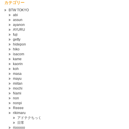
カテゴリー
BTW TOKYO
abi
assun
ayanon
AYURU
fuji
getty
hidepon
hiko
isacom
kame
kaorin
koh
masa
mayu
miitan
mochi
Nami
non
nonpi
Reeee
rikimaru
アドテクちっく
日常
riooooo