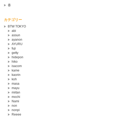
香
カテゴリー
BTW TOKYO
abi
assun
ayanon
AYURU
fuji
getty
hidepon
hiko
isacom
kame
kaorin
koh
masa
mayu
miitan
mochi
Nami
non
nonpi
Reeee