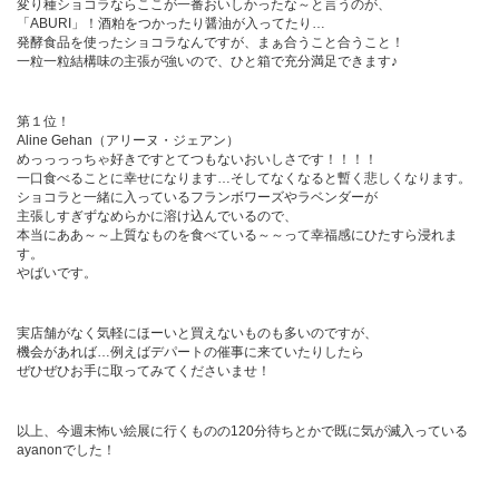
変り種ショコラならここが一番おいしかったな～と言うのが、
「ABURI」！酒粕をつかったり醤油が入ってたり…
発酵食品を使ったショコラなんですが、まぁ合うこと合うこと！
一粒一粒結構味の主張が強いので、ひと箱で充分満足できます♪
第１位！
Aline Gehan（アリーヌ・ジェアン）
めっっっっちゃ好きですとてつもないおいしさです！！！！
一口食べることに幸せになります…そしてなくなると暫く悲しくなります。
ショコラと一緒に入っているフランボワーズやラベンダーが
主張しすぎずなめらかに溶け込んでいるので、
本当にああ～～上質なものを食べている～～って幸福感にひたすら浸れま
す。
やばいです。
実店舗がなく気軽にほーいと買えないものも多いのですが、
機会があれば…例えばデパートの催事に来ていたりしたら
ぜひぜひお手に取ってみてくださいませ！
以上、今週末怖い絵展に行くものの120分待ちとかで既に気が滅入っている
ayanonでした！