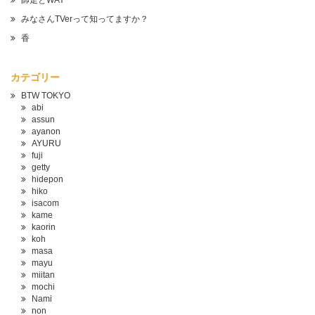
師走とWAY
みなさんTVerって知ってますか？
香
カテゴリー
BTW TOKYO
abi
assun
ayanon
AYURU
fuji
getty
hidepon
hiko
isacom
kame
kaorin
koh
masa
mayu
miitan
mochi
Nami
non