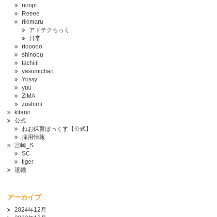
nonpi
Reeee
rikimaru
アドテクちっく
日常
riooooo
shinobu
tachiiii
yasumichan
Yossy
yuu
ZiMA
zushimi
kitano
公式
ねお保育ぼっくす【公式】
採用情報
宮崎_S
SC
tiger
退職
アーカイブ
2024年12月