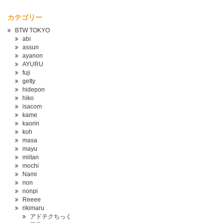
カテゴリー
BTW TOKYO
abi
assun
ayanon
AYURU
fuji
getty
hidepon
hiko
isacom
kame
kaorin
koh
masa
mayu
miitan
mochi
Nami
non
nonpi
Reeee
rikimaru
アドテクちっく