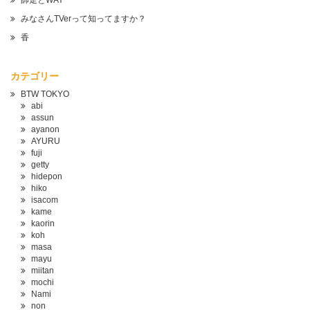
師走とWAY
みなさんTVerって知ってますか？
香
カテゴリー
BTW TOKYO
abi
assun
ayanon
AYURU
fuji
getty
hidepon
hiko
isacom
kame
kaorin
koh
masa
mayu
miitan
mochi
Nami
non