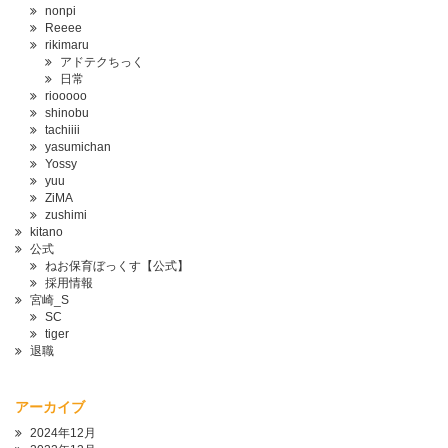
nonpi
Reeee
rikimaru
アドテクちっく
日常
riooooo
shinobu
tachiiii
yasumichan
Yossy
yuu
ZiMA
zushimi
kitano
公式
ねお保育ぼっくす【公式】
採用情報
宮崎_S
SC
tiger
退職
アーカイブ
2024年12月