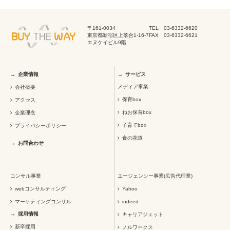
〒161-0034
TEL 03-6332-6620
東京都新宿区上落合1-16-7
FAX 03-6332-6621
エヌケイビル9階
企業情報
サービス
メディア事業
会社概要
保育box
アクセス
ねお保育box
企業理念
子育てbox
プライバシーポリシー
食の花道
お問合わせ
コンサル事業
エージェンシー事業(広告代理業)
webコンサルティング
Yahoo
マーケティングコンサル
indeed
採用情報
キャリアジェット
新卒採用
ノルワークス