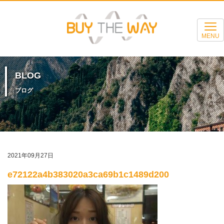
MENU
BLOG
ブログ
2021年09月27日
e72122a4b383020a3ca69b1c1489d200