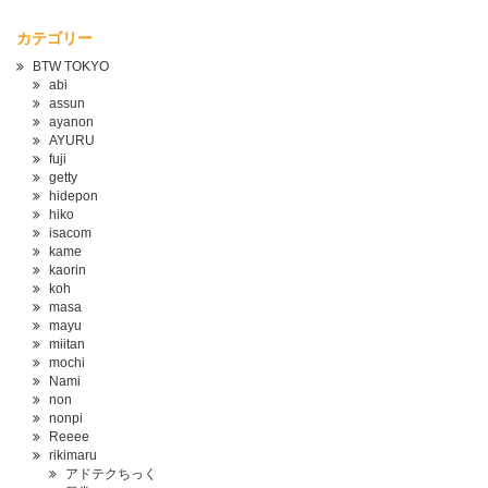
カテゴリー
BTW TOKYO
abi
assun
ayanon
AYURU
fuji
getty
hidepon
hiko
isacom
kame
kaorin
koh
masa
mayu
miitan
mochi
Nami
non
nonpi
Reeee
rikimaru
アドテクちっく