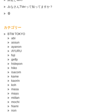
師走とWAY
みなさんTVerって知ってますか？
香
カテゴリー
BTW TOKYO
abi
assun
ayanon
AYURU
fuji
getty
hidepon
hiko
isacom
kame
kaorin
koh
masa
mayu
miitan
mochi
Nami
non