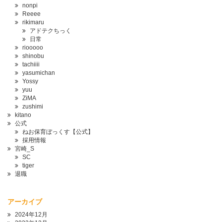
nonpi
Reeee
rikimaru
アドテクちっく
日常
riooooo
shinobu
tachiiii
yasumichan
Yossy
yuu
ZiMA
zushimi
kitano
公式
ねお保育ぼっくす【公式】
採用情報
宮崎_S
SC
tiger
退職
アーカイブ
2024年12月