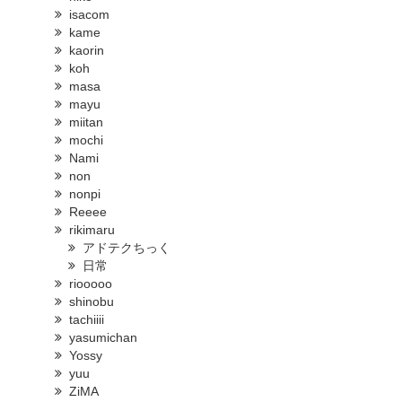
isacom
kame
kaorin
koh
masa
mayu
miitan
mochi
Nami
non
nonpi
Reeee
rikimaru
アドテクちっく
日常
riooooo
shinobu
tachiiii
yasumichan
Yossy
yuu
ZiMA