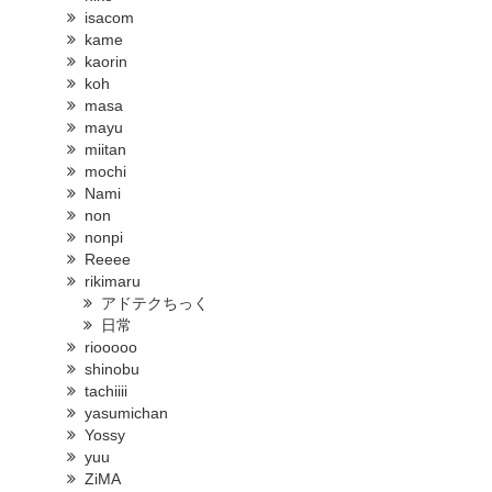
isacom
kame
kaorin
koh
masa
mayu
miitan
mochi
Nami
non
nonpi
Reeee
rikimaru
アドテクちっく
日常
riooooo
shinobu
tachiiii
yasumichan
Yossy
yuu
ZiMA