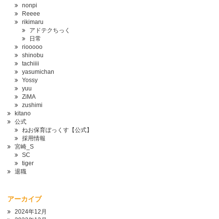
nonpi
Reeee
rikimaru
アドテクちっく
日常
riooooo
shinobu
tachiiii
yasumichan
Yossy
yuu
ZiMA
zushimi
kitano
公式
ねお保育ぼっくす【公式】
採用情報
宮崎_S
SC
tiger
退職
アーカイブ
2024年12月