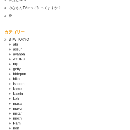
師走とWAY
みなさんTVerって知ってますか？
香
カテゴリー
BTW TOKYO
abi
assun
ayanon
AYURU
fuji
getty
hidepon
hiko
isacom
kame
kaorin
koh
masa
mayu
miitan
mochi
Nami
non