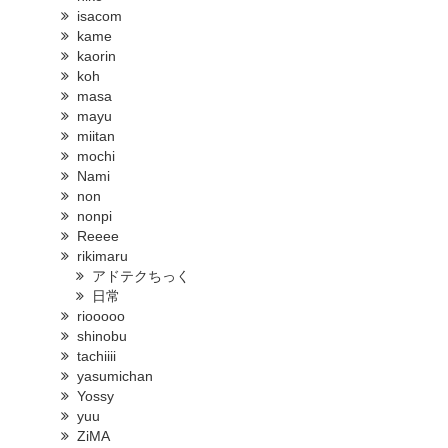
isacom
kame
kaorin
koh
masa
mayu
miitan
mochi
Nami
non
nonpi
Reeee
rikimaru
アドテクちっく
日常
riooooo
shinobu
tachiiii
yasumichan
Yossy
yuu
ZiMA