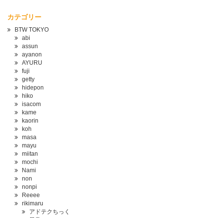
カテゴリー
BTW TOKYO
abi
assun
ayanon
AYURU
fuji
getty
hidepon
hiko
isacom
kame
kaorin
koh
masa
mayu
miitan
mochi
Nami
non
nonpi
Reeee
rikimaru
アドテクちっく