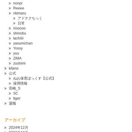
nonpi
Reeee
rikimaru
アドテクちっく
日常
riooooo
shinobu
tachiiii
yasumichan
Yossy
yuu
ZiMA
zushimi
kitano
公式
ねお保育ぼっくす【公式】
採用情報
宮崎_S
SC
tiger
退職
アーカイブ
2024年12月