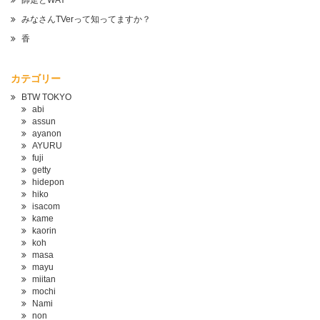
師走とWAY
みなさんTVerって知ってますか？
香
カテゴリー
BTW TOKYO
abi
assun
ayanon
AYURU
fuji
getty
hidepon
hiko
isacom
kame
kaorin
koh
masa
mayu
miitan
mochi
Nami
non