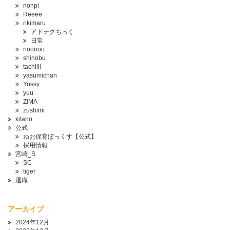
nonpi
Reeee
rikimaru
アドテクちっく
日常
riooooo
shinobu
tachiiii
yasumichan
Yossy
yuu
ZiMA
zushimi
kitano
公式
ねお保育ぼっくす【公式】
採用情報
宮崎_S
SC
tiger
退職
アーカイブ
2024年12月