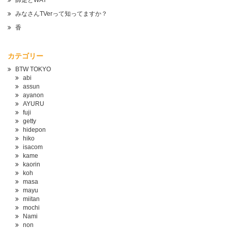
師走とWAY
みなさんTVerって知ってますか？
香
カテゴリー
BTW TOKYO
abi
assun
ayanon
AYURU
fuji
getty
hidepon
hiko
isacom
kame
kaorin
koh
masa
mayu
miitan
mochi
Nami
non