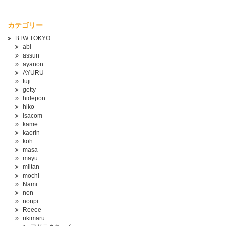
カテゴリー
BTW TOKYO
abi
assun
ayanon
AYURU
fuji
getty
hidepon
hiko
isacom
kame
kaorin
koh
masa
mayu
miitan
mochi
Nami
non
nonpi
Reeee
rikimaru