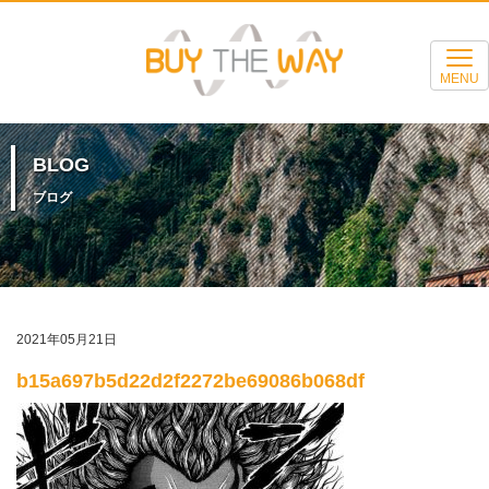
MENU
BLOG
ブログ
2021年05月21日
b15a697b5d22d2f2272be69086b068df