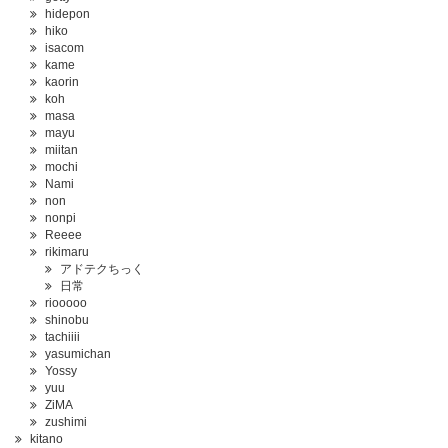
hidepon
hiko
isacom
kame
kaorin
koh
masa
mayu
miitan
mochi
Nami
non
nonpi
Reeee
rikimaru
アドテクちっく
日常
riooooo
shinobu
tachiiii
yasumichan
Yossy
yuu
ZiMA
zushimi
kitano