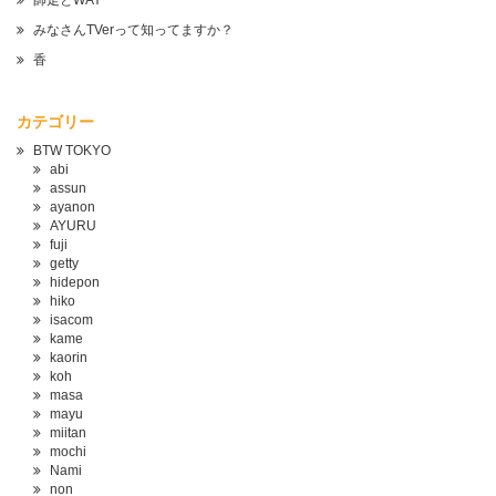
師走とWAY
みなさんTVerって知ってますか？
香
カテゴリー
BTW TOKYO
abi
assun
ayanon
AYURU
fuji
getty
hidepon
hiko
isacom
kame
kaorin
koh
masa
mayu
miitan
mochi
Nami
non