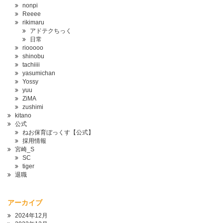
nonpi
Reeee
rikimaru
アドテクちっく
日常
riooooo
shinobu
tachiiii
yasumichan
Yossy
yuu
ZiMA
zushimi
kitano
公式
ねお保育ぼっくす【公式】
採用情報
宮崎_S
SC
tiger
退職
アーカイブ
2024年12月