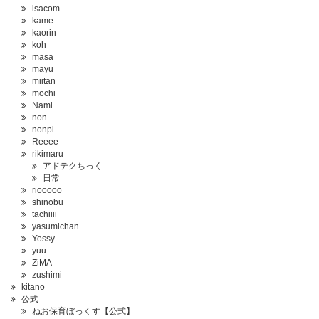
isacom
kame
kaorin
koh
masa
mayu
miitan
mochi
Nami
non
nonpi
Reeee
rikimaru
アドテクちっく
日常
riooooo
shinobu
tachiiii
yasumichan
Yossy
yuu
ZiMA
zushimi
kitano
公式
ねお保育ぼっくす【公式】