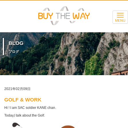
MENU
BLOG
ブログ
2021年02月09日
GOLF & WORK
Hi ! I am SAC soldier KANE chan.
Today,I talk about the Golf.